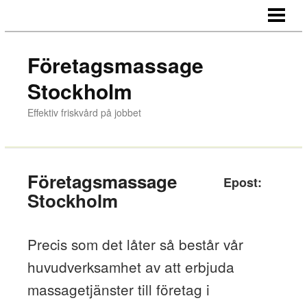
HEM
MASSAGE PÅ JOBBET
Företagsmassage
KONTORSMASSAGE
Stockholm
OM OSS
Effektiv friskvård på jobbet
KONTAKT
Företagsmassage
Epost:
Stockholm
Precis som det låter så består vår
huvudverksamhet av att erbjuda
massagetjänster till företag i