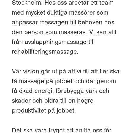
Stockholm. Hos oss arbetar ett team
med mycket duktiga massörer som
anpassar massagen till behoven hos
den person som masseras. Vi kan allt
från avslappningsmassage till
rehabiliteringsmassage.
Vår vision går ut på att vi fill att fler ska
få massage på jobbet och därigenom
få ökad energi, förebygga värk och
skador och bidra till en högre
produktivitet på jobbet.
Det ska vara tryggt att anlita oss för